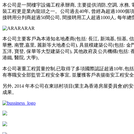
本公司是一間樓宇設備工程承辦商, 主要提供消防,空調, 水務
裝工程更是業內龍頭之一。公司過去40年, 曾經為超過1000個
接聘用分判商超過50間公司, 間接聘用工人超過1000人, 每年
本公司主要客戶為本港知名地產商(包括: 長江, 新鴻基, 恒基, 信和,
華懋, 南豐,嘉里, 麗新等大地產公司), 具規模建築公司(包括: 金門, 禮
五洋, 寶登, 保華等大型建築公司), 其他政府及公共機構(包括: 香
港鐵, 醫院, 大學)。
本公司著重工程質量控制,已取得了多項國際認証超過10年,包括: ISO900
有專職安全部監管工程安全事宜, 並屢獲客戶表揚衞安工程安
另外, 2014 年本公司在東頭村項目(業主為香港房屋委員會)
成果。